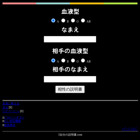
A
B
O
AB
A
B
O
AB
友達に教える
戻る
[9]
ﾄｯﾌﾟﾍﾟｰｼﾞへ
[0]
□
ﾌﾟﾗｲﾊﾞｼｰﾎﾟﾘｼｰ
□
占い対応機種
□
免責事項
↑ﾍﾟｰｼﾞﾄｯﾌﾟ
自分の説明書.com